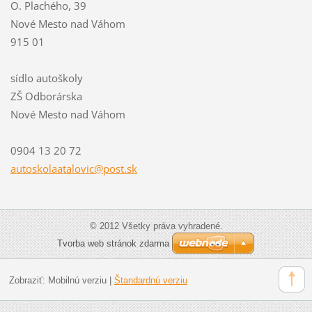
O. Plachého, 39
Nové Mesto nad Váhom
915 01
sídlo autoškoly
ZŠ Odborárska
Nové Mesto nad Váhom
0904 13 20 72
autoskol
aatalovi
c@post.s
k
© 2012 Všetky práva vyhradené.
Tvorba web stránok zdarma
Zobraziť:
Mobilnú verziu
|
Štandardnú verziu